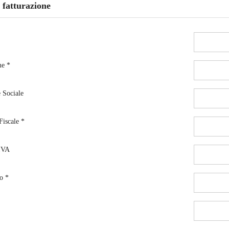
 fatturazione
e *
 Sociale
Fiscale *
 IVA
o *