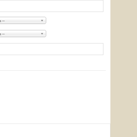
 --
 --