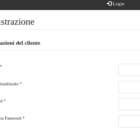
Login
strazione
zioni del cliente
*
sualizzato *
d *
ma Password *