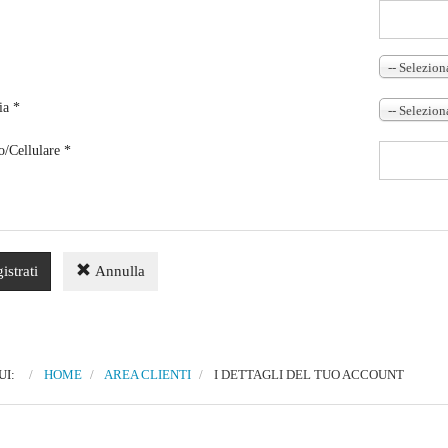
-- Seleziona
ia *
-- Seleziona
o/Cellulare *
istrati
Annulla
QUI:
HOME
AREA CLIENTI
I DETTAGLI DEL TUO ACCOUNT