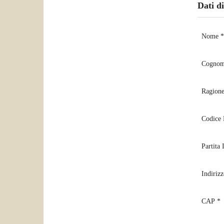
Dati di
Nome *
Cognom
Ragione
Codice 
Partita
Indirizz
CAP *