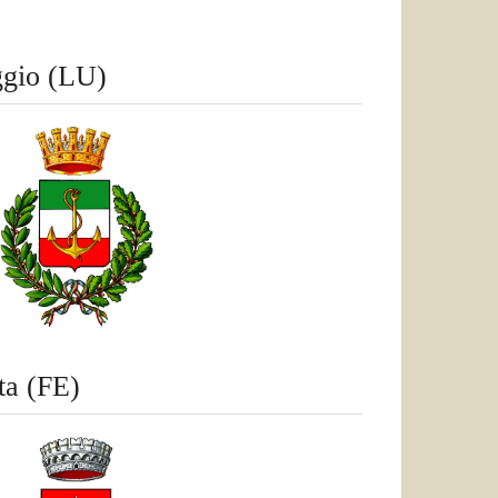
ggio (LU)
ta (FE)