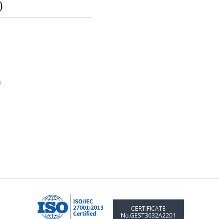
)
CERTIFICATE
No.GEST3632A2201