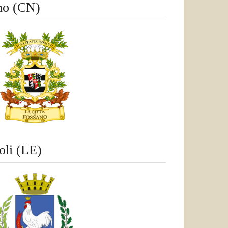
no (CN)
oli (LE)